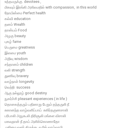
உத்தமருக்கு devotees ,
மிகவும் இரங்கி அகிலமதில் with compassion, in this world
நோயின்மை Perfect health
கல்வி education
தனம் Wealth
தான்யம் Food
அழகு beauty
புகழ் fame
பெருமை greatness
இளமை youth
அறிவு wisdom
சந்தானம் children
வலி strength
துணிவு bravery
வாழ்நாள் longevity
வெற்றி success
ஆகு நல்லூழ் good destiny
நுகர்ச்சி pleasant experiences ( in life )
தொகைத்தரும் பதினாறு பேறும் தந்தருளி நீ
சுகானந்த வாழ்வளிப்பாய் சுகிர்தகுணசாலி
பரிபாலி அநுகூலி திரிசூலி மங்கள விசாலி
மகவுநான் நீ தாய் அளிக்கொணாதோ
மகிமை வளர் திருக்கடவூரில் வா
ழ்வாமி