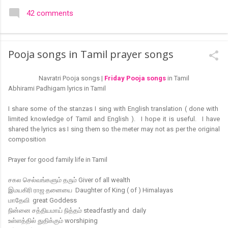
colourful like rangolis both in the free hand and dots type I find
42 comments
that even the terms rangoli kolam and kolam rangoli are used
at present. The only area where I think kolam are different are
in sikku kolam and arisi maavu kolam. Both are beautiful,
Pooja songs in Tamil prayer songs
challenging and can be intricate. Rangoli is muggulu in Telugu
and so this post will be useful for those in search of small and
Navratri Pooja songs |
Friday Pooja songs
in Tamil
simple muggulu for beginners. This post may have answers
Abhirami Padhigam lyrics in Tamil
kutty rangoli /kolam designs The rangoli in the image below is
one of the basic designs that can be used for learning. Form
I share some of the stanzas I sing with English translation ( done with
a star w...
limited knowledge of Tamil and English ). I hope it is useful. I have
shared the lyrics as I sing them so the meter may not as per the original
composition
Prayer for good family life in Tamil
சகல செல்வங்களும் தரும்
G
iver of all wealth
இமயகிரி ராஜ தனையை Daughter of King ( of ) Himalayas
மாதேவி great Goddess
நின்னை சத்தியமாய் நித்தம் steadfastly and daily
உள்ளத்தில் துதிக்கும் worshiping