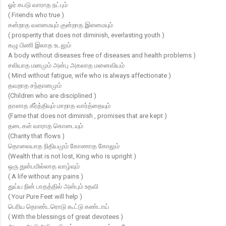
ஓர் கபடு வாராத நட்பும்
( Friends who true )
கன்றாத வளமையும் குன்றாத இளமையும்
( prosperity that does not diminish, everlasting youth )
கழு பிணி இலாத உடலும்
A body without diseases free of diseases and health problems )
சலியாத மனமும் அன்பு அகலாத மனைவியம்
( Mind without fatigue, wife who is always affectionate )
தவறாத சந்தானமும்
(Children who are disciplined )
தாளாத கீர்த்தியும் மாறாத வார்த்தையும்
(Fame that does not diminish , promises that are kept )
தடைகள் வாராத கொடையும்
(Charity that flows )
தொலையாத நிதியமும் கோணாத கோலும்
(Wealth that is not lost, King who is upright )
ஒரு துன்பமில்லாத வாழ்வும்
( A life without any pains )
துய்ய நின் பாதத்தில் அன்பும் உதவி
( Your Pure Feet will help )
பெரிய தொண்டரொடு கூட்டு கண்டாய்
( With the blessings of great devotees )