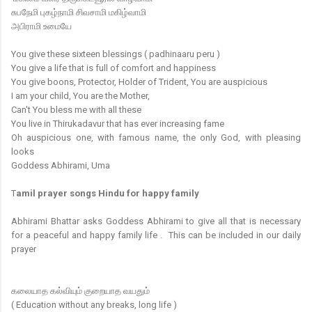
சுபநேமி புகழ்நாமி சிவசாமி மகிழ்வாமி
அபிராமி உமையே
You give these sixteen blessings ( padhinaaru peru )
You give a life that is full of comfort and happiness
You give boons, Protector, Holder of Trident, You are auspicious
I am your child, You are the Mother,
Can't You bless me with all these
You live in Thirukadavur that has ever increasing fame
Oh auspicious one, with famous name, the only God, with pleasing
looks
Goddess Abhirami, Uma
T
amil prayer songs Hindu for happy family
Abhirami Bhattar asks Goddess Abhirami to give all that is necessary
for a peaceful and happy family life . This can be included in our daily
prayer
கலையாத கல்வியும் குறையாத வயதும்
( Education without any breaks, long life )