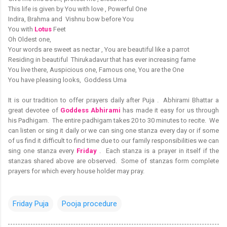
This life is given by You with love , Powerful One
Indira, Brahma and Vishnu bow before You
You with
Lotus
Feet
Oh Oldest one,
Your words are sweet as nectar , You are beautiful like a parrot
Residing in beautiful Thirukadavur that has ever increasing fame
You live there, Auspicious one, Famous one, You are the One
You have pleasing looks, Goddess Uma
It is our tradition to offer prayers daily after Puja . Abhirami Bhattar a
great devotee of
Goddess Abhirami
has made it easy for us through
his Padhigam. The entire padhigam takes 20 to 30 minutes to recite. We
can listen or sing it daily or we can sing one stanza every day or if some
of us find it difficult to find time due to our family responsibilities we can
sing one stanza every
Friday
. Each stanza is a prayer in itself if the
stanzas shared above are observed. Some of stanzas form complete
prayers for which every house holder may pray.
Friday Puja
Pooja procedure