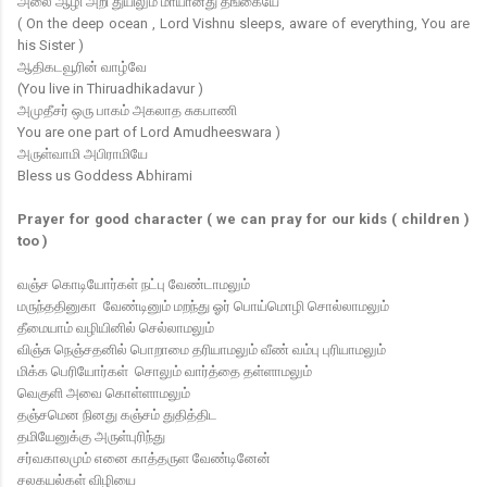
அலை ஆழி அறி துயிலும் மாயானது தங்கையே
( On the deep ocean , Lord Vishnu sleeps, aware of everything, You are
his Sister )
ஆதிகடவூரின் வாழ்வே
(You live in Thiruadhikadavur )
அமுதீசர் ஒரு பாகம் அகலாத சுகபாணி
You are one part of Lord Amudheeswara )
அருள்வாமி அபிராமியே
Bless us Goddess Abhirami
Prayer for good character ( we can pray for our kids ( children )
too )
வஞ்ச கொடியோர்கள் நட்பு வேண்டாமலும்
மருந்ததினுகா வேண்டினும் மறந்து ஓர் பொய்மொழி சொல்லாமலும்
தீமையாம் வழியினில் செல்லாமலும்
விஞ்சு நெஞ்சதனில் பொறாமை தரியாமலும் வீண் வம்பு புரியாமலும்
மிக்க பெரியோர்கள் சொலும் வார்த்தை தள்ளாமலும்
வெகுளி அவை கொள்ளாமலும்
தஞ்சமென நினது கஞ்சம் துதித்திட
தமியேனுக்கு அருள்புரிந்து
சர்வகாலமும் எனை காத்தருள வேண்டினேன்
சலகயல்கள் விழியை