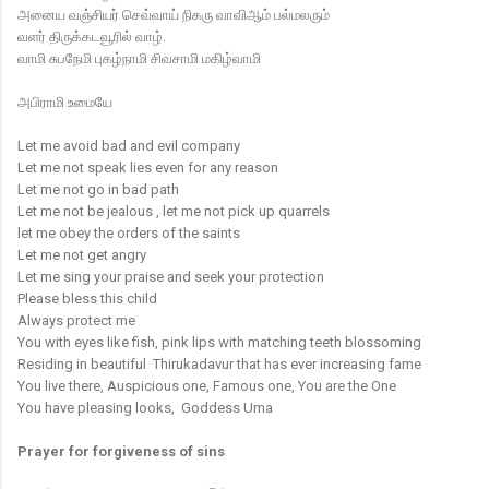
அனைய வஞ்சியர் செவ்வாய் நிகரு வாவிஆம் பல்மலரும்
வளர் திருக்கடவூரில் வாழ்.
வாமி சுபநேமி புகழ்நாமி சிவசாமி மகிழ்வாமி
அபிராமி உமையே
Let me avoid bad and evil company
Let me not speak lies even for any reason
Let me not go in bad path
Let me not be jealous , let me not pick up quarrels
let me obey the orders of the saints
Let me not get angry
Let me sing your praise and seek your protection
Please bless this child
Always protect me
You with eyes like fish, pink lips with matching teeth blossoming
Residing in beautiful Thirukadavur that has ever increasing fame
You live there, Auspicious one, Famous one, You are the One
You have pleasing looks, Goddess Uma
Prayer for forgiveness of sins