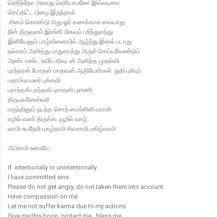
தெரிந்தோ அலாது தெரியாமலோ இவ்வடிமை
செய்திட்ட பிழை இருந்தால்
சினம் கொண்டு அது ஓர் கணக்காக வையாது
நின் திருவுளம் இரங்கி மிகவும் பரிந்துவந்து
இனியேனும் பாழ்வினையில் ஆழ்ந்து இனல் படாது
நல்வரம் அளித்து பாதுகாத்து அருள் செய்யவேண்டும்
அண்டாண்ட உயிர் பரிவுடன் அளித்த முதல்வி
புரந்தரன் போதன் மாதவன் ஆதியோர்கள் துதி புரியும்
பதாம்புயமலர் புங்கவி
புராந்தகி புரந்தவி புராதனி புராணி
திருபுவனேஸ்வரி
மருந்தினும் நயந்த சொற் பைங்கிளி வராகி
எழில் வளர் திருக்கடவூரில் வாழ்.
வாமி சுபநேமி புகழ்நாமி சிவசாமி மகிழ்வாமி
அபிராமி உமையே
If intentionally or unintentionally
I have committed sins
Please do not get angry, do not taken them into account
Have compassion on me
Let me not suffer karma due to my actions
Give me this boon, protect me , bless me